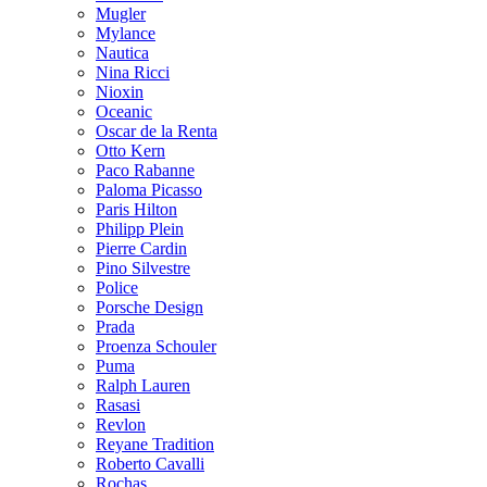
Mugler
Mylance
Nautica
Nina Ricci
Nioxin
Oceanic
Oscar de la Renta
Otto Kern
Paco Rabanne
Paloma Picasso
Paris Hilton
Philipp Plein
Pierre Cardin
Pino Silvestre
Police
Porsche Design
Prada
Proenza Schouler
Puma
Ralph Lauren
Rasasi
Revlon
Reyane Tradition
Roberto Cavalli
Rochas