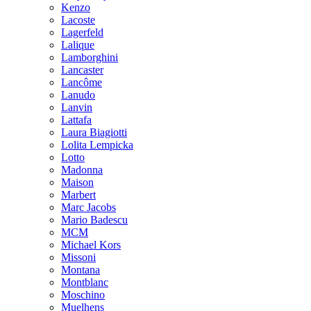
Kenzo
Lacoste
Lagerfeld
Lalique
Lamborghini
Lancaster
Lancôme
Lanudo
Lanvin
Lattafa
Laura Biagiotti
Lolita Lempicka
Lotto
Madonna
Maison
Marbert
Marc Jacobs
Mario Badescu
MCM
Michael Kors
Missoni
Montana
Montblanc
Moschino
Muelhens