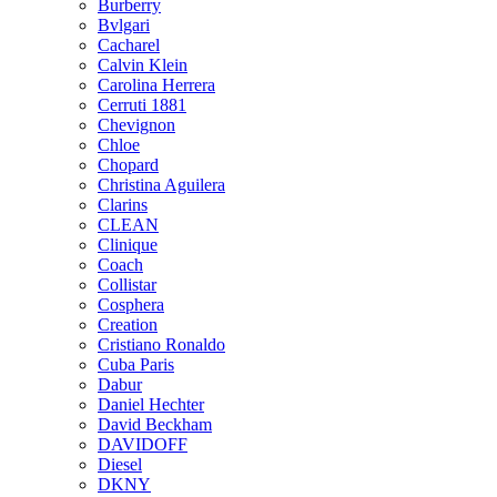
Burberry
Bvlgari
Cacharel
Calvin Klein
Carolina Herrera
Cerruti 1881
Chevignon
Chloe
Chopard
Christina Aguilera
Clarins
CLEAN
Clinique
Coach
Collistar
Cosphera
Creation
Cristiano Ronaldo
Cuba Paris
Dabur
Daniel Hechter
David Beckham
DAVIDOFF
Diesel
DKNY