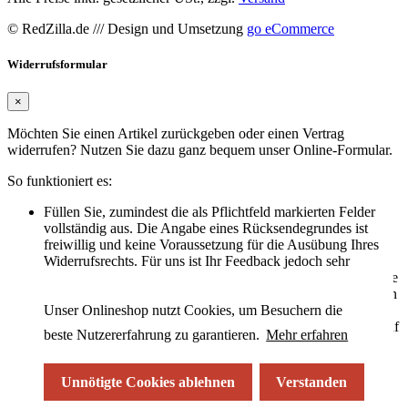
© RedZilla.de
/// Design und Umsetzung
go eCommerce
Widerrufsformular
×
Möchten Sie einen Artikel zurückgeben oder einen Vertrag
widerrufen? Nutzen Sie dazu ganz bequem unser Online-Formular.
So funktioniert es:
Füllen Sie, zumindest die als Pflichtfeld markierten Felder
vollständig aus. Die Angabe eines Rücksendegrundes ist
freiwillig und keine Voraussetzung für die Ausübung Ihres
Widerrufsrechts. Für uns ist Ihr Feedback jedoch sehr
hilfreich, da es uns hilft, unsere Produkte und unseren Service
weiter zu verbessern. Wir freuen uns daher, wenn Sie uns den
Unser Onlineshop nutzt Cookies, um Besuchern die
Grund Ihrer Rücksendung mitteilen möchten.
Klicken Sie auf "Widerruf bestätigen", um uns Ihren Widerruf
beste Nutzererfahrung zu garantieren.
Mehr erfahren
direkt zu übermitteln.
Wichtig: Wir bestätigen Ihnen den Eingang Ihres Widerrufs
gemäß den aktuellen Verbraucherschutzrichtlinien von 2026
Unnötigte Cookies ablehnen
Verstanden
unverzüglich per E-Mail. Diese Bestätigung dient Ihnen als