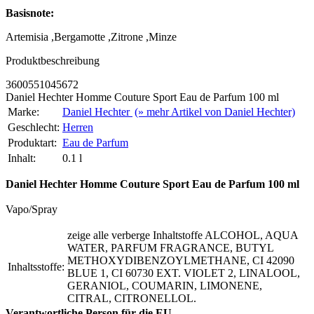
Basisnote:
Artemisia ,Bergamotte ,Zitrone ,Minze
Produktbeschreibung
3600551045672
Daniel Hechter Homme Couture Sport Eau de Parfum 100 ml
Marke:
Daniel Hechter
(» mehr Artikel von Daniel Hechter)
Geschlecht:
Herren
Produktart:
Eau de Parfum
Inhalt:
0.1 l
Daniel Hechter Homme Couture Sport Eau de Parfum 100 ml
Vapo/Spray
zeige alle
verberge
Inhaltstoffe
ALCOHOL, AQUA
WATER, PARFUM FRAGRANCE, BUTYL
METHOXYDIBENZOYLMETHANE, CI 42090
Inhaltsstoffe:
BLUE 1, CI 60730 EXT. VIOLET 2, LINALOOL,
GERANIOL, COUMARIN, LIMONENE,
CITRAL, CITRONELLOL.
Verantwortliche Person für die EU