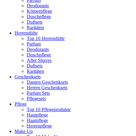
Parfum
Deodorants
Körperpflege
Duschpflege
Duftsets
Raritäten
Herrendüfte
Top 10 Herrendüfte
Parfum
Deodorants
Duschpflege
After Shaves
Duftsets
Raritäten
Geschenksets
Damen Geschenksets
Herren Geschenksets
Parfum Sets
Pflegesets
Pflege
Top 10 Pflegeprodukte
Hautpflege
Haarpflege
Herrenpflege
Make Up