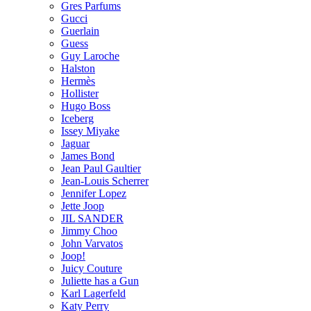
Gres Parfums
Gucci
Guerlain
Guess
Guy Laroche
Halston
Hermès
Hollister
Hugo Boss
Iceberg
Issey Miyake
Jaguar
James Bond
Jean Paul Gaultier
Jean-Louis Scherrer
Jennifer Lopez
Jette Joop
JIL SANDER
Jimmy Choo
John Varvatos
Joop!
Juicy Couture
Juliette has a Gun
Karl Lagerfeld
Katy Perry