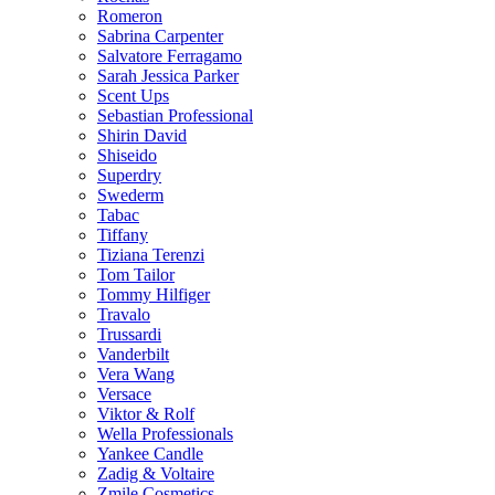
Romeron
Sabrina Carpenter
Salvatore Ferragamo
Sarah Jessica Parker
Scent Ups
Sebastian Professional
Shirin David
Shiseido
Superdry
Swederm
Tabac
Tiffany
Tiziana Terenzi
Tom Tailor
Tommy Hilfiger
Travalo
Trussardi
Vanderbilt
Vera Wang
Versace
Viktor & Rolf
Wella Professionals
Yankee Candle
Zadig & Voltaire
Zmile Cosmetics