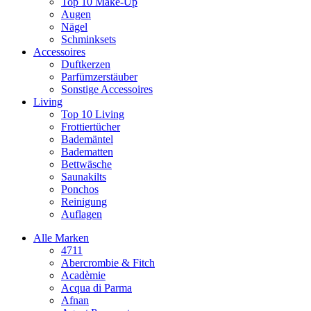
Top 10 Make-Up
Augen
Nägel
Schminksets
Accessoires
Duftkerzen
Parfümzerstäuber
Sonstige Accessoires
Living
Top 10 Living
Frottiertücher
Bademäntel
Badematten
Bettwäsche
Saunakilts
Ponchos
Reinigung
Auflagen
Alle Marken
4711
Abercrombie & Fitch
Acadèmie
Acqua di Parma
Afnan