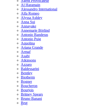
Agent Provocateur
Al Haramain
Alessandro International
Alfa Romeo
Alyssa Ashley
Anna Sui
Annayake
Annemarie Börlind
Antonio Banderas
Antonio Puig
Aquolina
Ariana Grande
Armaf
Asabi
Atkinsons
Azzaro
Baldessarini
Bentley
Biotherm
Bogner
Boucheron
Bourjois
Britney Spears
Bruno Banani
Brut