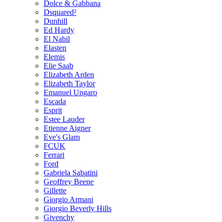
Dolce & Gabbana
Dsquared²
Dunhill
Ed Hardy
El Nabil
Elasten
Elemis
Elie Saab
Elizabeth Arden
Elizabeth Taylor
Emanuel Ungaro
Escada
Esprit
Estee Lauder
Etienne Aigner
Eve's Glam
FCUK
Ferrari
Ford
Gabriela Sabatini
Geoffrey Beene
Gillette
Giorgio Armani
Giorgio Beverly Hills
Givenchy